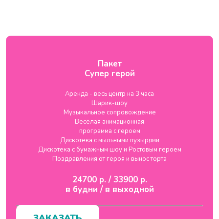
Пакет
Супер герой
Аренда - весь центр на 3 часа
Шарик-шоу
Музыкальное сопровождение
Весёлая анимационная
программа с героем
Дискотека с мыльными пузырями
Дискотека с бумажным шоу и Ростовым героем
Поздравления от героя и вынос торта
24700 р. / 33900 р.
в будни / в выходной
ЗАКАЗАТЬ