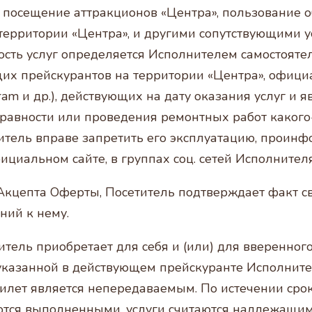
т: посещение аттракционов «Центра», пользование
ерритории «Центра», и другими сопутствующими у
сть услуг определяется Исполнителем самостоятел
их прейскурантов на территории «Центра», офици
agram и др.), действующих на дату оказания услуг 
правности или проведения ремонтных работ какого
итель вправе запретить его эксплуатацию, проин
альном сайте, в группах соц. сетей Исполнителя 
Акцепта Оферты, Посетитель подтверждает факт св
ний к нему.
итель приобретает для себя и (или) для вверенно
 указанной в действующем прейскуранте Исполните
Билет является непередаваемым. По истечении срок
аются выполненными, услуги считаются надлежащи