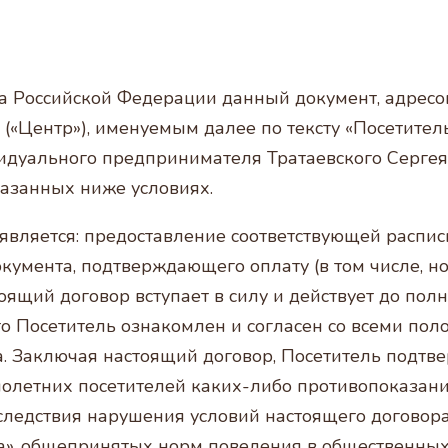
декса Российской Федерации данный документ, ад
(«Центр»), именуемым далее по тексту «Посетител
уального предпринимателя Тратаевского Сергея 
казанных ниже условиях.
является: предоставление соответствующей распис
кумента, подтверждающего оплату (в том числе, но
стоящий договор вступает в силу и действует до по
что Посетитель ознакомлен и согласен со всеми по
Заключая настоящий договор, Посетитель подтверж
летних посетителей каких-либо противопоказани
следствия нарушения условий настоящего договора
ра», общепринятых норм поведения в общественных