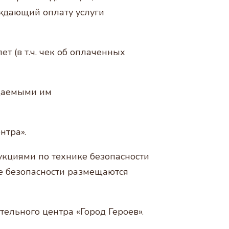
рждающий оплату услуги
т (в т.ч. чек об оплаченных
ждаемыми им
нтра».
укциями по технике безопасности
ке безопасности размещаются
тельного центра «Город Героев».