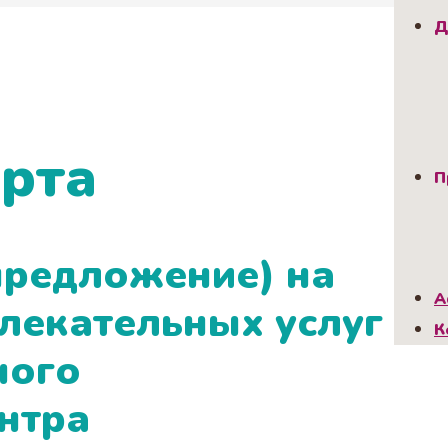
Д
рта
П
предложение) на
А
лекательных услуг
К
ного
нтра